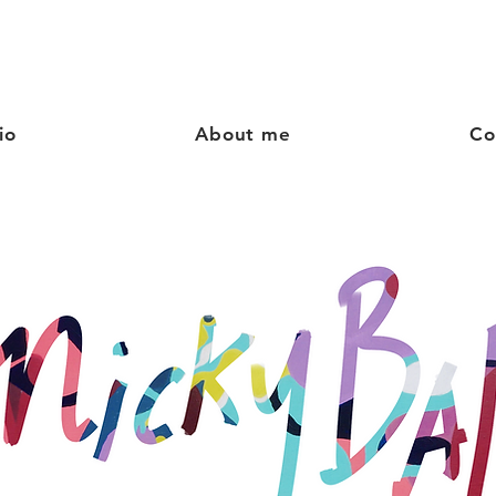
io
About me
Co